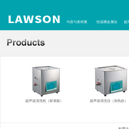
均质匀浆研磨
恒温槽金属浴
超
超声波清洗机（标准版）
超声波清洗仪（加热款）
粘度计