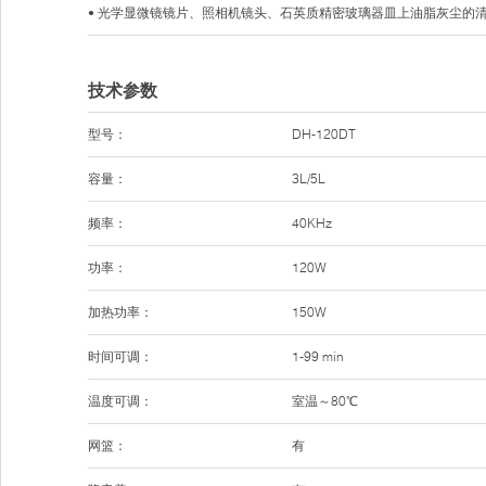
• 光学显微镜镜片、照相机镜头、石英质精密玻璃器皿上油脂灰尘的
技术参数
型号：
DH-120DT
容量：
3L/5L
频率：
40KHz
功率：
120W
加热功率：
150W
时间可调：
1-99 min
温度可调：
室温～80℃
网篮：
有