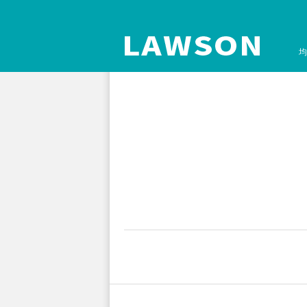
均
孔板离心机