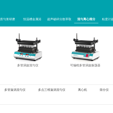
质匀浆研磨
恒温槽金属浴
超声破碎分散萃取
混匀离心筛分
粘度计
多管涡旋混匀仪
可编程多管涡旋振荡器
多管漩涡混匀仪
多点三维漩涡混匀仪
离心机
筛分仪